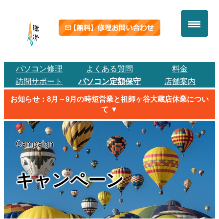
内
容
を
ス
キ
パソコン修理
よくある質問
料金
ッ
訪問サポート
パソコン定額保守
店舗案内
プ
お知らせ：8月～9月の時短営業と祖師ヶ谷大蔵店休業につい
て ▼
Campaign
キャンペーン