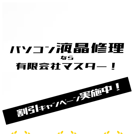
内
容
を
ス
キ
ッ
プ