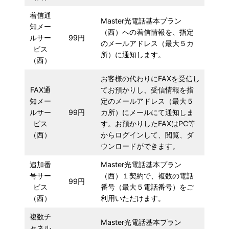
着信通
Master光電話基本プラン
知メー
（西）への着信情報を、指定
ルサー
99円
のメールアドレス（最大５カ
ビス
所）に通知します。
（西）
お客様の代わりにFAXを受信し
FAX通
てお預かりし、受信情報を指
知メー
定のメールアドレス（最大５
ルサー
99円
カ所）にメールにて通知しま
ビス
す。お預かりしたFAXはPC等
（西）
からログインして、閲覧、ダ
ウンロードができます。
追加番
Master光電話基本プラン
号サー
（西）１契約で、複数の電話
99円
ビス
番号（最大５電話番号）をご
（西）
利用いただけます。
複数チ
Master光電話基本プラン
ャネル