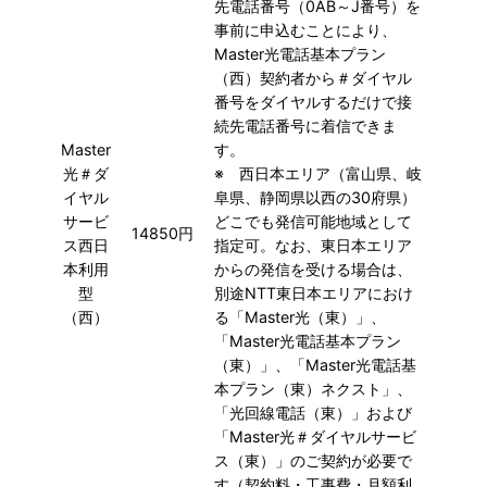
先電話番号（0AB～J番号）を
事前に申込むことにより、
Master光電話基本プラン
（西）契約者から＃ダイヤル
番号をダイヤルするだけで接
続先電話番号に着信できま
Master
す。
光＃ダ
※ 西日本エリア（富山県、岐
イヤル
阜県、静岡県以西の30府県）
サービ
どこでも発信可能地域として
14850円
ス西日
指定可。なお、東日本エリア
本利用
からの発信を受ける場合は、
型
別途NTT東日本エリアにおけ
（西）
る「Master光（東）」、
「Master光電話基本プラン
（東）」、「Master光電話基
本プラン（東）ネクスト」、
「光回線電話（東）」および
「Master光＃ダイヤルサービ
ス（東）」のご契約が必要で
す（契約料・工事費・月額利