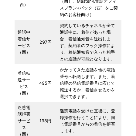
（西）、Master光電話オフィ
西）
スプラン+パック（西）をご契
約のお客様向け）
契約しているチャネルが全て
通話中
通話中に、着信があった場
着信サ
合、着信通知音を送出しま
297円
ービス
す。契約者のフック操作によ
（西）
り、着信通知音で入った相手
との通話が可能となります。
かかってきた通話を他の電話
着信転
番号へ転送します。また、着
送サー
495円
信呼の発信電話番号に応じて
ビス
転送するか、着信させるかを
（西）
選択できます。
迷惑電
迷惑電話を受けた直後に、登
話拒否
録操作を行うことにより、同
サービ
198円
じ電話番号からの着信を拒否
ス
します。
（西）