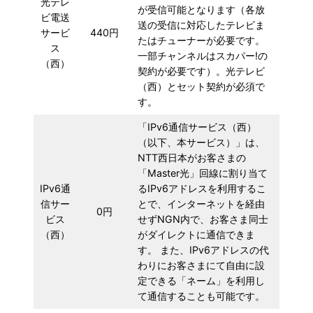
光テレ
が受信可能となります（各放
ビ電送
送の受信に対応したテレビま
サービ
440円
たはチューナーが必要です。
ス
一部チャンネルはスカパー!の
（西）
契約が必要です）。光テレビ
（西）とセット契約が必須で
す。
「IPv6通信サービス（西）
（以下、本サービス）」は、
NTT西日本がお客さまの
「Master光」回線に割り当て
IPv6通
るIPv6アドレスを利用するこ
信サー
とで、インターネットを経由
0円
ビス
せずNGN内で、お客さま同士
（西）
がダイレクトに通信できま
す。 また、IPv6アドレスの代
わりにお客さまにて自由に設
定できる「ネーム」を利用し
て通信することも可能です。