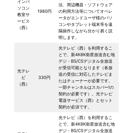
インパ
法、周辺機器・ソフトウェア
ソコン
1980円
の利用方法等についてオペレ
教室サ
ータがエンドユーザ様のパソ
ービス
コンやタブレット端末等を遠
（西）
隔操作しながら分かり易く説
明します。
光テレビ（西）を利用するこ
とで、新4K8K衛星放送含む地
デジ・BS/CSデジタル全放送
が受信可能となります（各放
光テレ
送の受信に対応したテレビま
ビ
330円
たはチューナーが必要です。
（西）
一部チャンネルはスカパー!の
契約が必要です）。光テレビ
電送サービス（西）とセット
契約が必須です。
光テレビ（西）を利用するこ
とで、新4K8K衛星放送含む地
デジ・BS/CSデジタル全放送