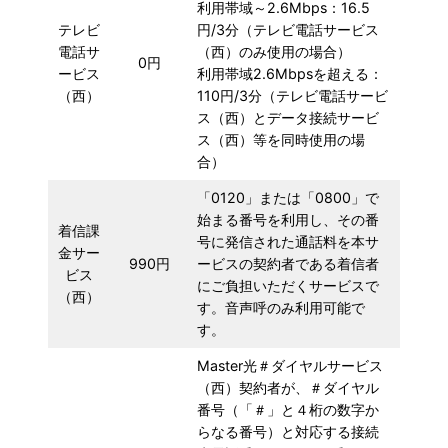
利用帯域～2.6Mbps：16.5
テレビ
円/3分（テレビ電話サービス
電話サ
（西）のみ使用の場合）
0円
ービス
利用帯域2.6Mbpsを超える：
（西）
110円/3分（テレビ電話サービ
ス（西）とデータ接続サービ
ス（西）等を同時使用の場
合）
「0120」または「0800」で
始まる番号を利用し、その番
着信課
号に発信された通話料を本サ
金サー
990円
ービスの契約者である着信者
ビス
にご負担いただくサービスで
（西）
す。音声呼のみ利用可能で
す。
Master光＃ダイヤルサービス
（西）契約者が、＃ダイヤル
番号（「＃」と４桁の数字か
らなる番号）と対応する接続