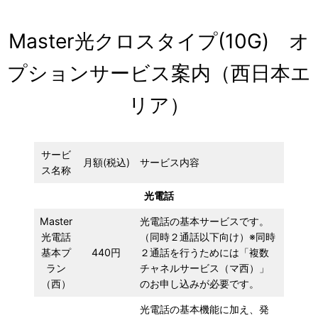
内
容
Master光クロスタイプ(10G) オ
を
プションサービス案内（西日本エ
ス
キ
リア）
ッ
プ
サービ
月額(税込)
サービス内容
ス名称
光電話
Master
光電話の基本サービスです。
光電話
（同時２通話以下向け）※同時
基本プ
440円
２通話を行うためには「複数
ラン
チャネルサービス（マ西）」
（西）
のお申し込みが必要です。
光電話の基本機能に加え、発