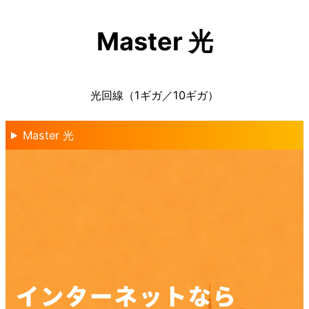
内
容
Master 光
を
ス
キ
光回線（1ギガ／10ギガ）
ッ
プ
Master 光