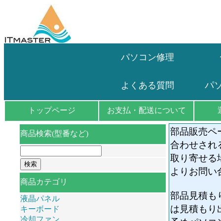
パソコン修理
パ
よくある質問
トップページ
お支払・配送について
部品販売ペ
商品検索(型番など)
合わせされ
取り寄せる
よりお問い
商品カテゴリ
部品見積も
液晶パネル
は見積もり
キーボード
冷却ファン