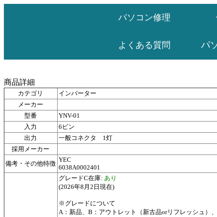
パソコン修理
パ
よくある質問
商品詳細
カテゴリ
インバーター
メーカー
型番
YNV-01
入力
6ピン
出力
一般コネクタ 1灯
採用メーカー
YEC
備考・その他特徴
6038A0002401
グレードC在庫:
あり
(2026年8月2日現在)
※グレードについて
A：新品、B：アウトレット（新古品orリフレッシュ）