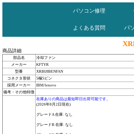
パソコン修理
パ
よくある質問
XR
商品詳細
部品名
冷却ファン
メーカー
KFTYR
型番
XRBIJIBENFAN
コネクタ形状
5極5ピン
採用メーカー
IBM/lenovo
備考・その他特徴
在庫ありの商品は最短即日出荷可能です。
(2026年8月2日現在)
グレードA 在庫: なし
グレードB 在庫: なし