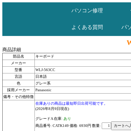
パソコン修理
パ
よくある質問
W
商品詳細
部品名
キーボード
メーカー
型番
WLJ-563CC
言語
日本語
色
グレー系
採用メーカー
Panasonic
備考・その他特徴
在庫ありの商品は最短即日出荷可能です。
(2026年8月9日現在)
グレードA 在庫:
あり
商品番号: CATK149 価格: 6930円
数量: