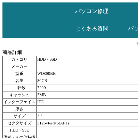
パソコン修理
パ
よくある質問
商品詳細
カテゴリ
HDD・SSD
メーカー
型番
WD800BB
容量
80GB
回転数
7200
キャッシュ
2MB
インターフェイス
IDE
厚さ
サイズ
3.5
セクタサイズ
512bytes(NotAFT)
HDD・SSD
備考・その他特徴