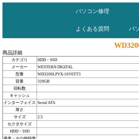
パソコン修理
パ
よくある質問
WD320
商品詳細
カテゴリ
HDD・SSD
メーカー
WESTERN DIGITAL
型番
WD3200LPVX-16V0TT3
容量
320GB
回転数
キャッシュ
インターフェイス
Serial ATA
厚さ
サイズ
2.5
セクタサイズ
HDD・SSD
備考・その他特徴