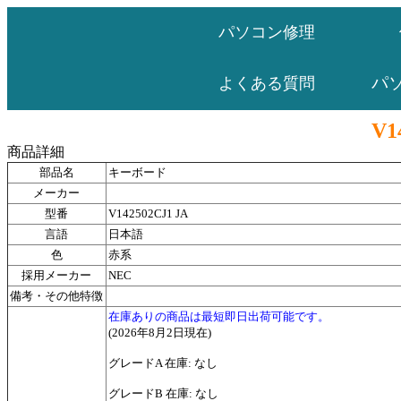
パソコン修理
パ
よくある質問
V1
商品詳細
部品名
キーボード
メーカー
型番
V142502CJ1 JA
言語
日本語
色
赤系
採用メーカー
NEC
備考・その他特徴
在庫ありの商品は最短即日出荷可能です。
(2026年8月2日現在)
グレードA 在庫: なし
グレードB 在庫: なし