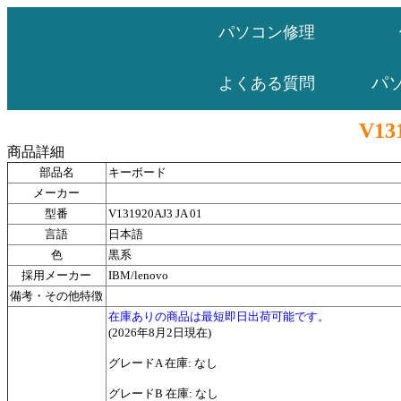
パソコン修理
パ
よくある質問
V13
商品詳細
部品名
キーボード
メーカー
型番
V131920AJ3 JA 01
言語
日本語
色
黒系
採用メーカー
IBM/lenovo
備考・その他特徴
在庫ありの商品は最短即日出荷可能です。
(2026年8月2日現在)
グレードA 在庫: なし
グレードB 在庫: なし