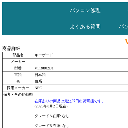
パソコン修理
パ
よくある質問
商品詳細
部品名
キーボード
メーカー
型番
V119802IJ1
言語
日本語
色
白系
採用メーカー
NEC
備考・その他特徴
在庫ありの商品は最短即日出荷可能です。
(2026年8月2日現在)
グレードA 在庫: なし
グレードB 在庫: なし