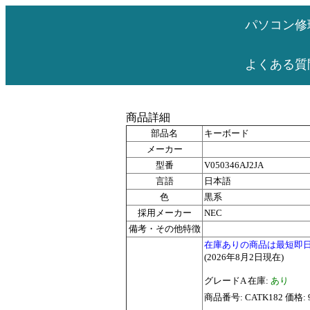
パソコン修
よくある質
商品詳細
部品名
キーボード
メーカー
型番
V050346AJ2JA
言語
日本語
色
黒系
採用メーカー
NEC
備考・その他特徴
在庫ありの商品は最短即
(2026年8月2日現在)
グレードA 在庫:
あり
商品番号: CATK182 価格: 