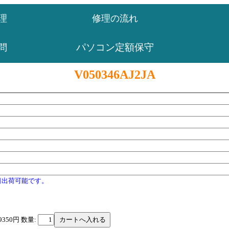
理
修理の流れ
パソコン定額保守
問
V050346AJ2JA
日出荷可能です。
9350円
数量: