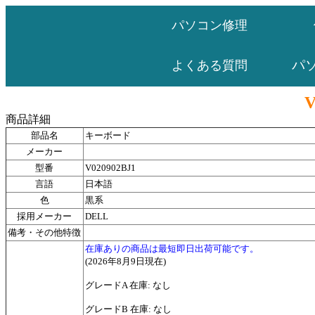
パソコン修理
パ
よくある質問
V
商品詳細
部品名
キーボード
メーカー
型番
V020902BJ1
言語
日本語
色
黒系
採用メーカー
DELL
備考・その他特徴
在庫ありの商品は最短即日出荷可能です。
(2026年8月9日現在)
グレードA 在庫: なし
グレードB 在庫: なし