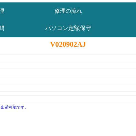
理
修理の流れ
パソコン定額保守
問
V020902AJ
日出荷可能です。