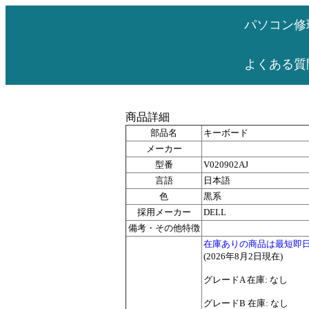
パソコン修
よくある質
商品詳細
部品名
キーボード
メーカー
型番
V020902AJ
言語
日本語
色
黒系
採用メーカー
DELL
備考・その他特徴
在庫ありの商品は最短即
(2026年8月2日現在)
グレードA 在庫: なし
グレードB 在庫: なし