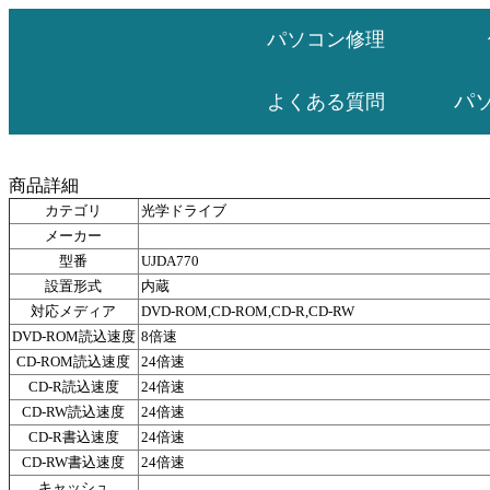
パソコン修理
パ
よくある質問
商品詳細
カテゴリ
光学ドライブ
メーカー
型番
UJDA770
設置形式
内蔵
対応メディア
DVD-ROM,CD-ROM,CD-R,CD-RW
DVD-ROM読込速度
8倍速
CD-ROM読込速度
24倍速
CD-R読込速度
24倍速
CD-RW読込速度
24倍速
CD-R書込速度
24倍速
CD-RW書込速度
24倍速
キャッシュ