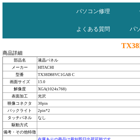
パソコン修理
パ
よくある質問
TX38
商品詳細
部品名
液晶パネル
メーカー
HITACHI
型番
TX38D88VC1GAB C
画面サイズ
15.0
解像度
XGA(1024x768)
表面加工
光沢
映像コネクタ
30pin
バックライト
2pin*2
タッチパネル
なし
駆動方式
備考・その他特徴
在庫ありの商品は最短即日出荷可能です。