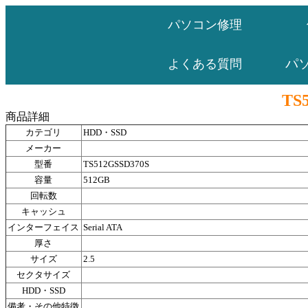
パソコン修理
パ
よくある質問
TS
商品詳細
カテゴリ
HDD・SSD
メーカー
型番
TS512GSSD370S
容量
512GB
回転数
キャッシュ
インターフェイス
Serial ATA
厚さ
サイズ
2.5
セクタサイズ
HDD・SSD
備考・その他特徴