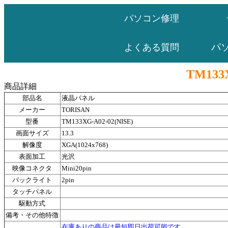
パソコン修理
パ
よくある質問
TM133X
商品詳細
部品名
液晶パネル
メーカー
TORISAN
型番
TM133XG-A02-02(NISE)
画面サイズ
13.3
解像度
XGA(1024x768)
表面加工
光沢
映像コネクタ
Mini20pin
バックライト
2pin
タッチパネル
駆動方式
備考・その他特徴
在庫ありの商品は最短即日出荷可能です。