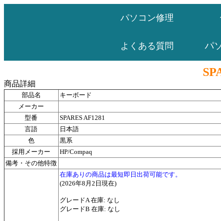
パソコン修理
パ
よくある質問
SP
商品詳細
部品名
キーボード
メーカー
型番
SPARES AF1281
言語
日本語
色
黒系
採用メーカー
HP/Compaq
備考・その他特徴
在庫ありの商品は最短即日出荷可能です。
(2026年8月2日現在)
グレードA 在庫: なし
グレードB 在庫: なし