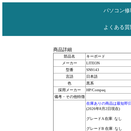
パソコン修
よくある質
商品詳細
部品名
キーボード
メーカー
LITEON
型番
SN9143
言語
日本語
色
黒系
採用メーカー
HP/Compaq
備考・その他特徴
在庫ありの商品は最短即
(2026年8月2日現在)
グレードA 在庫: なし
グレードB 在庫: なし