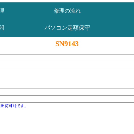
理
修理の流れ
パソコン定額保守
問
SN9143
日出荷可能です。