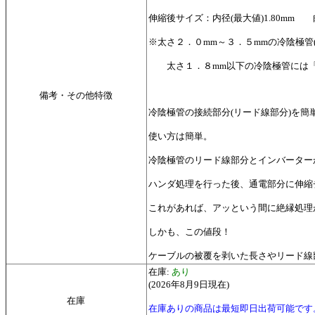
伸縮後サイズ：内径(最大値)1.80mm 肉厚0
※太さ２．０mm～３．５mmの冷陰極管(
太さ１．８mm以下の冷陰極管には「2m
備考・その他特徴
冷陰極管の接続部分(リード線部分)を
使い方は簡単。
冷陰極管のリード線部分とインバーター
ハンダ処理を行った後、通電部分に伸縮
これがあれば、アッという間に絶縁処理
しかも、この値段！
ケーブルの被覆を剥いた長さやリード線
在庫:
あり
(2026年8月9日現在)
在庫
在庫ありの商品は最短即日出荷可能です