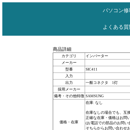
パソコン修
よくある質
商品詳細
カテゴリ
インバーター
メーカー
型番
SIC411
入力
出力
一般コネクタ 1灯
採用メーカー
備考・その他特徴
SAMSUNG
在庫: なし
在庫なしの場合でも、互
正確な在庫・価格はお問
価格・在庫
(お電話での部品のお問
そちらからお問い合わせお