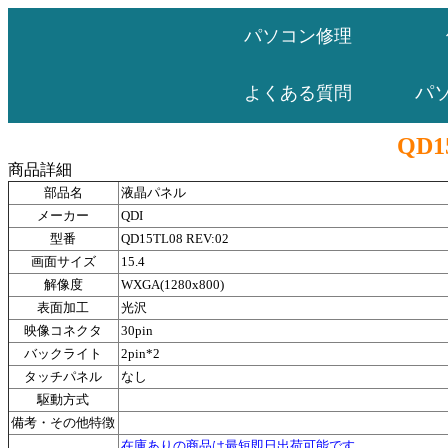
パソコン修理
パ
よくある質問
QD1
商品詳細
部品名
液晶パネル
メーカー
QDI
型番
QD15TL08 REV:02
画面サイズ
15.4
解像度
WXGA(1280x800)
表面加工
光沢
映像コネクタ
30pin
バックライト
2pin*2
タッチパネル
なし
駆動方式
備考・その他特徴
在庫ありの商品は最短即日出荷可能です。