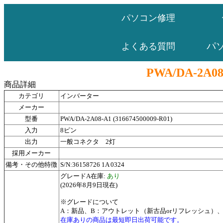
パソコン修理
パ
よくある質問
PWA/DA-2A08-
商品詳細
カテゴリ
インバーター
メーカー
型番
PWA/DA-2A08-A1 (316674500009-R01)
入力
8ピン
出力
一般コネクタ 2灯
採用メーカー
備考・その他特徴
S/N:36158726 1A 0324
グレードA在庫:
あり
(2026年8月9日現在)
※グレードについて
A：新品、B：アウトレット（新古品orリフレッシュ）
在庫ありの商品は最短即日出荷可能です。