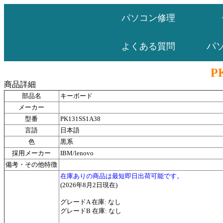
パソコン修理
パ
よくある質問
P
商品詳細
部品名
キーボード
メーカー
型番
PK131SS1A38
言語
日本語
色
黒系
採用メーカー
IBM/lenovo
備考・その他特徴
在庫ありの商品は最短即日出荷可能です。
(2026年8月2日現在)
グレードA 在庫: なし
グレードB 在庫: なし