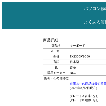
パソコン修
よくある質
商品詳細
部品名
キーボード
メーカー
型番
PK130GV1C00
言語
日本語
色
赤系
採用メーカー
NEC
備考・その他特徴
在庫ありの商品は最短即
(2026年8月2日現在)
グレードA 在庫: なし
グレードB 在庫: なし