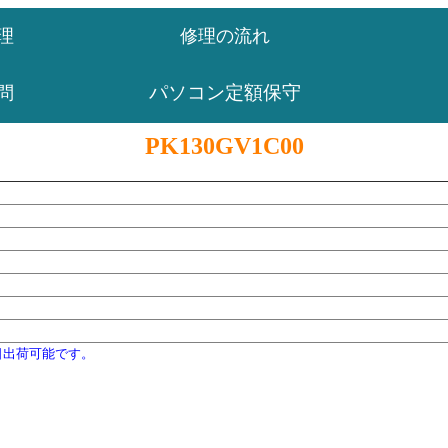
理
修理の流れ
パソコン定額保守
問
PK130GV1C00
日出荷可能です。