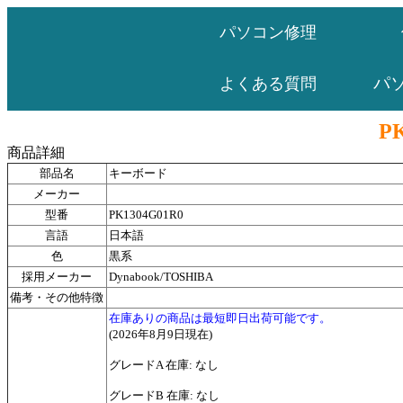
パソコン修理
パ
よくある質問
P
商品詳細
部品名
キーボード
メーカー
型番
PK1304G01R0
言語
日本語
色
黒系
採用メーカー
Dynabook/TOSHIBA
備考・その他特徴
在庫ありの商品は最短即日出荷可能です。
(2026年8月9日現在)
グレードA 在庫: なし
グレードB 在庫: なし