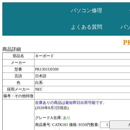
パソコン修理
パ
よくある質問
P
商品詳細
部品名
キーボード
メーカー
型番
PK1301U0500
言語
日本語
色
白系
採用メーカー
NEC
備考・その他特徴
在庫ありの商品は最短即日出荷可能です。
(2026年8月2日現在)
グレードA 在庫:
あり
商品番号: CATK181 価格: 9350円
数量: