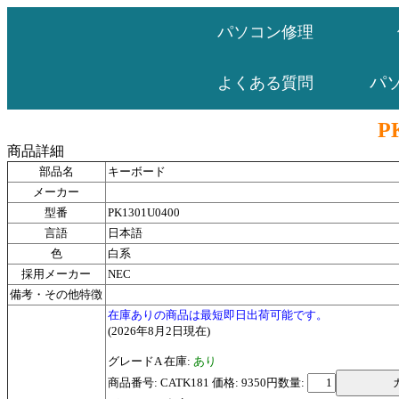
パソコン修理
パ
よくある質問
P
商品詳細
部品名
キーボード
メーカー
型番
PK1301U0400
言語
日本語
色
白系
採用メーカー
NEC
備考・その他特徴
在庫ありの商品は最短即日出荷可能です。
(2026年8月2日現在)
グレードA 在庫:
あり
商品番号: CATK181 価格: 9350円
数量: