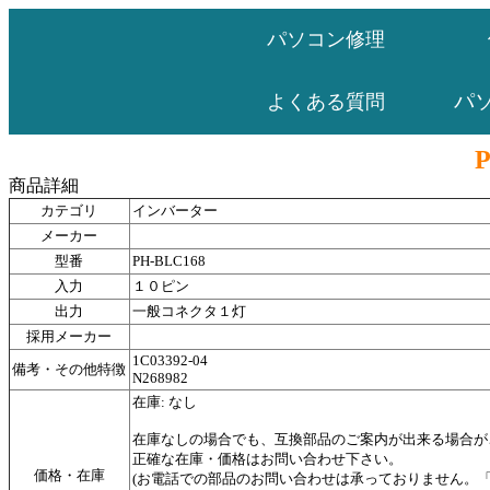
パソコン修理
パ
よくある質問
商品詳細
カテゴリ
インバーター
メーカー
型番
PH-BLC168
入力
１０ピン
出力
一般コネクタ１灯
採用メーカー
1C03392-04
備考・その他特徴
N268982
在庫: なし
在庫なしの場合でも、互換部品のご案内が出来る場合が
正確な在庫・価格はお問い合わせ下さい。
価格・在庫
(お電話での部品のお問い合わせは承っておりません。