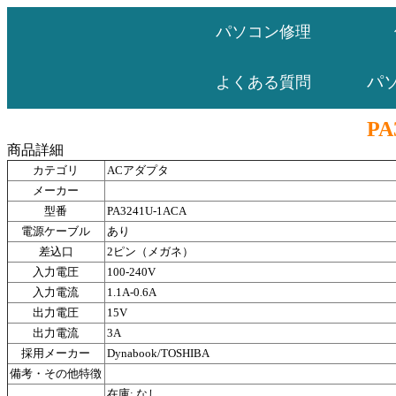
パソコン修理
パ
よくある質問
PA
商品詳細
カテゴリ
ACアダプタ
メーカー
型番
PA3241U-1ACA
電源ケーブル
あり
差込口
2ピン（メガネ）
入力電圧
100-240V
入力電流
1.1A-0.6A
出力電圧
15V
出力電流
3A
採用メーカー
Dynabook/TOSHIBA
備考・その他特徴
在庫: なし