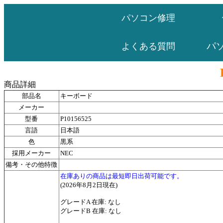
パソコン修理
パ
よくある質問
商品詳細
部品名
キーボード
メーカー
型番
P10156525
言語
日本語
色
黒系
採用メーカー
NEC
備考・その他特徴
在庫ありの商品は最短即日出荷可能です。
(2026年8月2日現在)
グレードA 在庫: なし
グレードB 在庫: なし