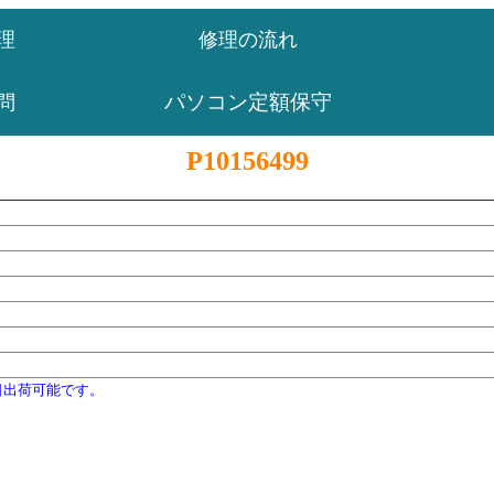
理
修理の流れ
パソコン定額保守
問
P10156499
日出荷可能です。