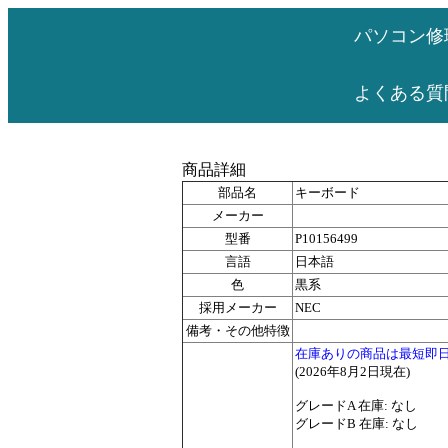
パソコン修
よくある質
商品詳細
部品名
キーボード
メーカー
型番
P10156499
言語
日本語
色
黒系
採用メーカー
NEC
備考・その他特徴
在庫ありの商品は最短即
(2026年8月2日現在)
グレードA 在庫: なし
グレードB 在庫: なし