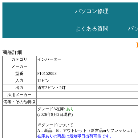
パソコン修理
パ
よくある質問
商品詳細
カテゴリ
インバーター
メーカー
型番
P10152093
入力
12ピン
出力
通常2ピン・2灯
採用メーカー
備考・その他特徴
グレードA在庫:
あり
(2026年8月2日現在)
※グレードについて
A：新品、B：アウトレット（新古品orリフレッシュ）
在庫ありの商品は最短即日出荷可能です。