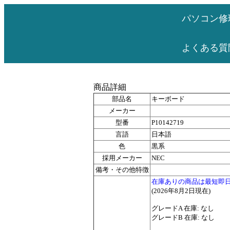
パソコン修
よくある質
商品詳細
部品名
キーボード
メーカー
型番
P10142719
言語
日本語
色
黒系
採用メーカー
NEC
備考・その他特徴
在庫ありの商品は最短即
(2026年8月2日現在)
グレードA 在庫: なし
グレードB 在庫: なし