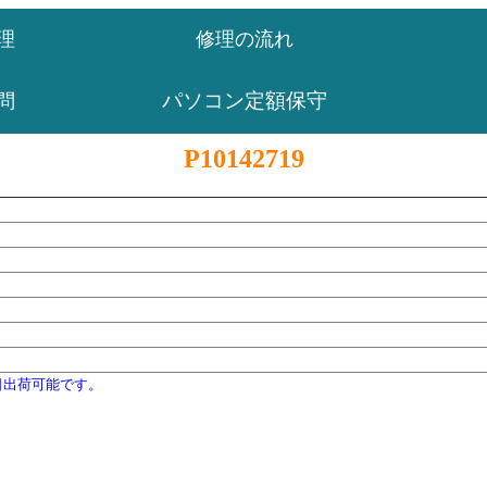
理
修理の流れ
パソコン定額保守
問
P10142719
日出荷可能です。