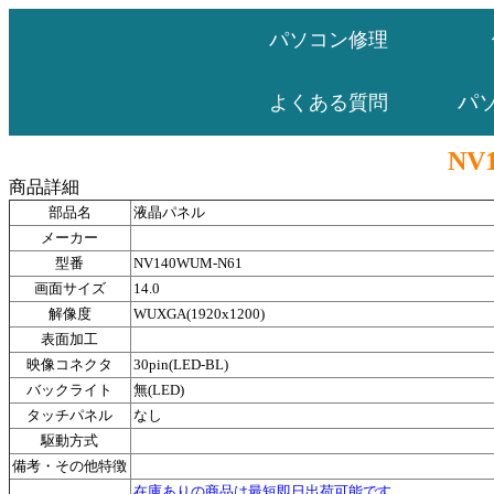
パソコン修理
パ
よくある質問
NV
商品詳細
部品名
液晶パネル
メーカー
型番
NV140WUM-N61
画面サイズ
14.0
解像度
WUXGA(1920x1200)
表面加工
映像コネクタ
30pin(LED-BL)
バックライト
無(LED)
タッチパネル
なし
駆動方式
備考・その他特徴
在庫ありの商品は最短即日出荷可能です。