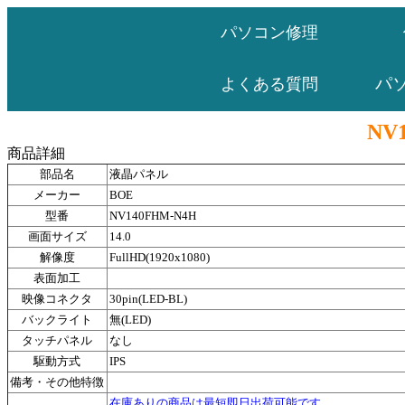
パソコン修理
パ
よくある質問
NV
商品詳細
部品名
液晶パネル
メーカー
BOE
型番
NV140FHM-N4H
画面サイズ
14.0
解像度
FullHD(1920x1080)
表面加工
映像コネクタ
30pin(LED-BL)
バックライト
無(LED)
タッチパネル
なし
駆動方式
IPS
備考・その他特徴
在庫ありの商品は最短即日出荷可能です。