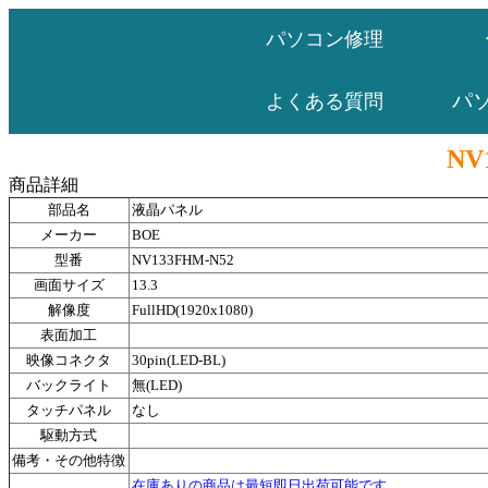
パソコン修理
パ
よくある質問
NV
商品詳細
部品名
液晶パネル
メーカー
BOE
型番
NV133FHM-N52
画面サイズ
13.3
解像度
FullHD(1920x1080)
表面加工
映像コネクタ
30pin(LED-BL)
バックライト
無(LED)
タッチパネル
なし
駆動方式
備考・その他特徴
在庫ありの商品は最短即日出荷可能です。