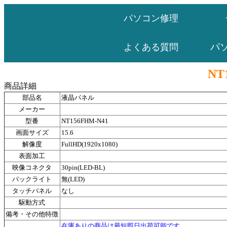
パソコン修理
パ
よくある質問
NT
商品詳細
部品名
液晶パネル
メーカー
型番
NT156FHM-N41
画面サイズ
15.6
解像度
FullHD(1920x1080)
表面加工
映像コネクタ
30pin(LED-BL)
バックライト
無(LED)
タッチパネル
なし
駆動方式
備考・その他特徴
在庫ありの商品は最短即日出荷可能です。