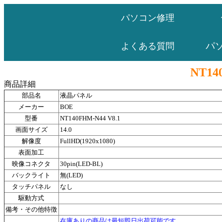
パソコン修理
パ
よくある質問
NT14
商品詳細
部品名
液晶パネル
メーカー
BOE
型番
NT140FHM-N44 V8.1
画面サイズ
14.0
解像度
FullHD(1920x1080)
表面加工
映像コネクタ
30pin(LED-BL)
バックライト
無(LED)
タッチパネル
なし
駆動方式
備考・その他特徴
在庫ありの商品は最短即日出荷可能です。