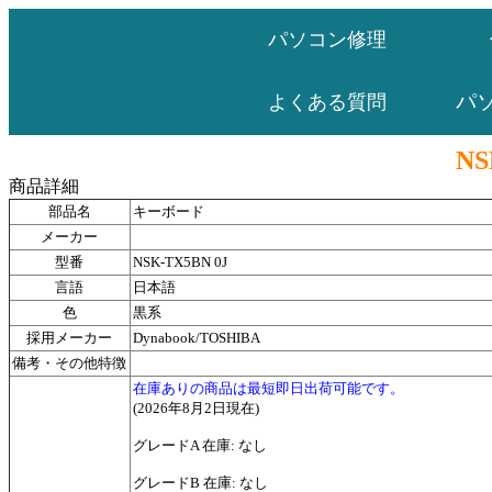
パソコン修理
パ
よくある質問
NS
商品詳細
部品名
キーボード
メーカー
型番
NSK-TX5BN 0J
言語
日本語
色
黒系
採用メーカー
Dynabook/TOSHIBA
備考・その他特徴
在庫ありの商品は最短即日出荷可能です。
(2026年8月2日現在)
グレードA 在庫: なし
グレードB 在庫: なし