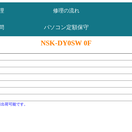
理
修理の流れ
パソコン定額保守
問
NSK-DY0SW 0F
日出荷可能です。