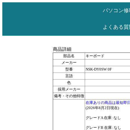
パソコン修
よくある質
商品詳細
部品名
キーボード
メーカー
型番
NSK-DY0SW 0F
言語
色
採用メーカー
備考・その他特徴
在庫ありの商品は最短即
(2026年8月2日現在)
グレードA 在庫: なし
グレードB 在庫: なし