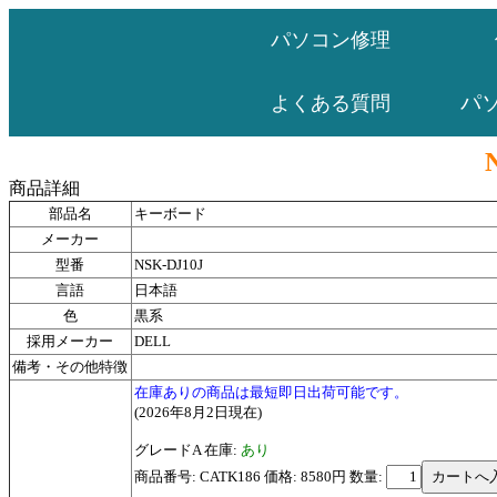
パソコン修理
パ
よくある質問
商品詳細
部品名
キーボード
メーカー
型番
NSK-DJ10J
言語
日本語
色
黒系
採用メーカー
DELL
備考・その他特徴
在庫ありの商品は最短即日出荷可能です。
(2026年8月2日現在)
グレードA 在庫:
あり
商品番号: CATK186 価格: 8580円
数量: