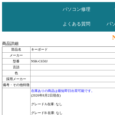
パソコン修理
パ
よくある質問
商品詳細
部品名
キーボード
メーカー
型番
NSK-C650J
言語
色
採用メーカー
備考・その他特徴
在庫ありの商品は最短即日出荷可能です。
(2026年8月2日現在)
グレードA 在庫: なし
グレードB 在庫: なし