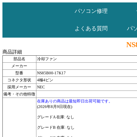
パソコン修理
パ
よくある質問
NS
商品詳細
部品名
冷却ファン
メーカー
型番
NS85B00-17K17
コネクタ形状
4極4ピン
採用メーカー
NEC
備考・その他特徴
在庫ありの商品は最短即日出荷可能です。
(2026年8月9日現在)
グレードA 在庫: なし
グレードB 在庫: なし