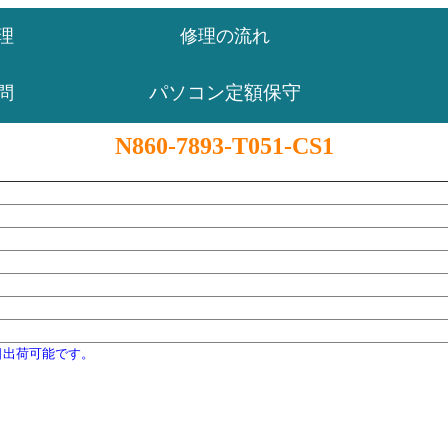
理
修理の流れ
パソコン定額保守
問
N860-7893-T051-CS1
日出荷可能です。