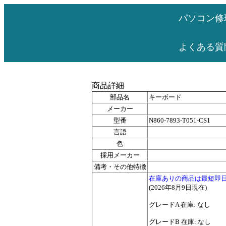
パソコン修
よくある質
商品詳細
部品名
キーボード
メーカー
型番
N860-7893-T051-CS1
言語
色
採用メーカー
備考・その他特徴
在庫ありの商品は最短即
(2026年8月9日現在)
グレードA 在庫: なし
グレードB 在庫: なし