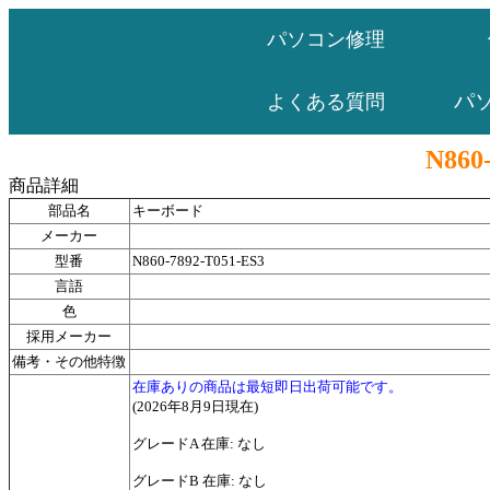
パソコン修理
パ
よくある質問
N860
商品詳細
部品名
キーボード
メーカー
型番
N860-7892-T051-ES3
言語
色
採用メーカー
備考・その他特徴
在庫ありの商品は最短即日出荷可能です。
(2026年8月9日現在)
グレードA 在庫: なし
グレードB 在庫: なし