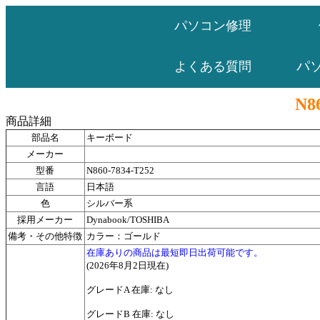
パソコン修理
パ
よくある質問
N8
商品詳細
部品名
キーボード
メーカー
型番
N860-7834-T252
言語
日本語
色
シルバー系
採用メーカー
Dynabook/TOSHIBA
備考・その他特徴
カラー：ゴールド
在庫ありの商品は最短即日出荷可能です。
(2026年8月2日現在)
グレードA 在庫: なし
グレードB 在庫: なし